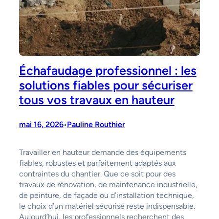
Échafaudage professionnel : les
solutions fiables pour sécuriser
tous vos travaux en hauteur
mai 16, 2026
Pauline Routhier
•
Travailler en hauteur demande des équipements
fiables, robustes et parfaitement adaptés aux
contraintes du chantier. Que ce soit pour des
travaux de rénovation, de maintenance industrielle,
de peinture, de façade ou d’installation technique,
le choix d’un matériel sécurisé reste indispensable.
Aujourd’hui, les professionnels recherchent des