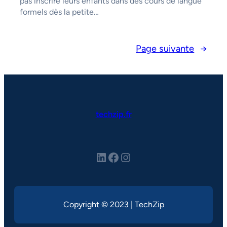
pas inscrire leurs enfants dans des cours de langue
formels dès la petite…
Page suivante
→
techzip.fr
LinkedIn
Facebook
Instagram
Copyright © 2023 | TechZip