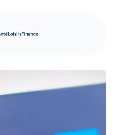
anté
Loisirs
Finance