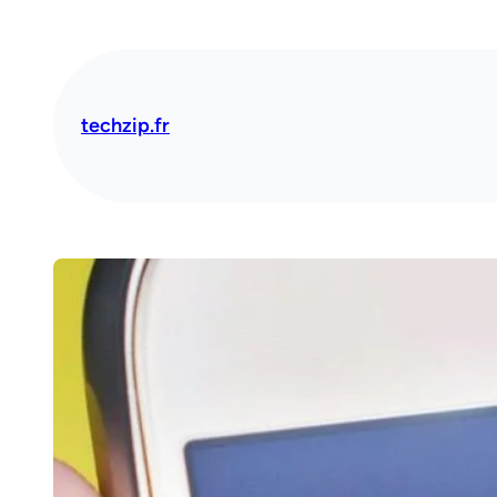
Aller
au
contenu
techzip.fr