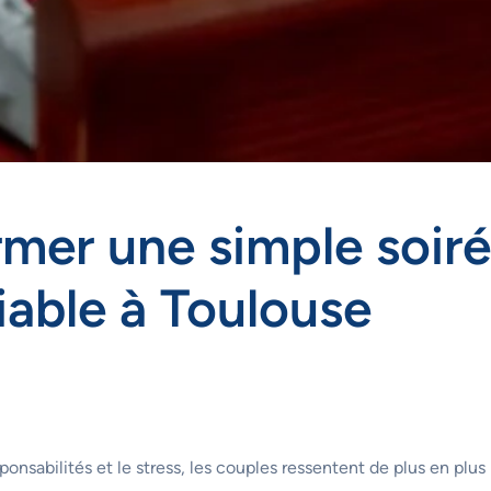
er une simple soiré
iable à Toulouse
ponsabilités et le stress, les couples ressentent de plus en plu