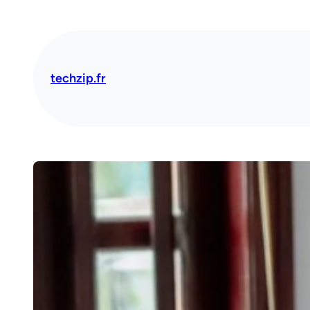
Aller
au
contenu
techzip.fr