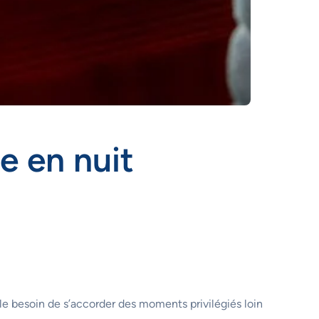
e en nuit
s le besoin de s’accorder des moments privilégiés loin