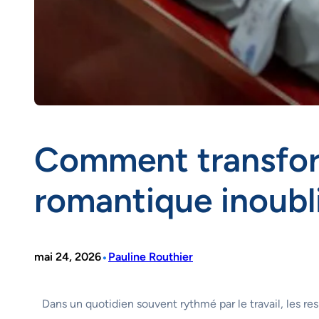
Comment transform
romantique inoubl
•
mai 24, 2026
Pauline Routhier
Dans un quotidien souvent rythmé par le travail, les res