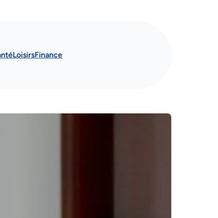
anté
Loisirs
Finance