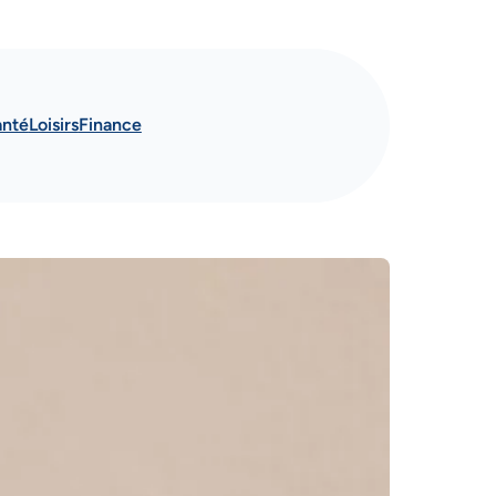
anté
Loisirs
Finance