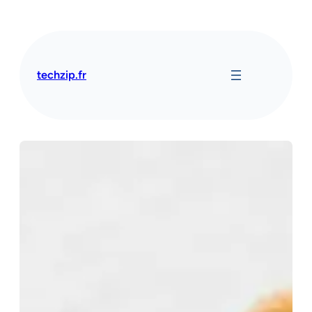
Aller
au
contenu
techzip.fr