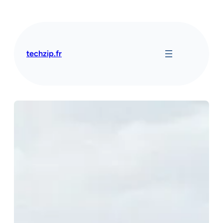
Aller
au
contenu
techzip.fr