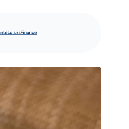
anté
Loisirs
Finance