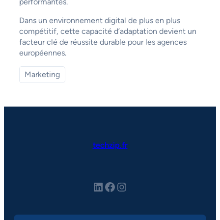
performantes.
Dans un environnement digital de plus en plus
compétitif, cette capacité d’adaptation devient un
facteur clé de réussite durable pour les agences
européennes.
Marketing
techzip.fr
LinkedIn
Facebook
Instagram