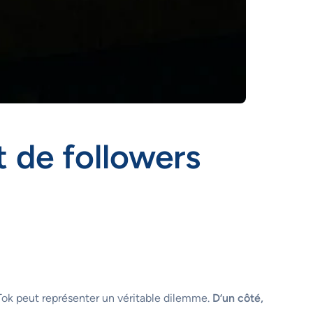
t de followers
ikTok peut représenter un véritable dilemme.
D’un côté,