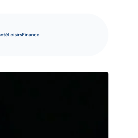
anté
Loisirs
Finance