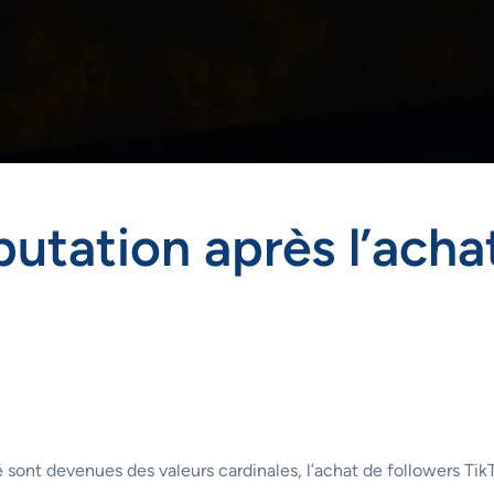
putation après l’acha
té sont devenues des valeurs cardinales, l’achat de followers T