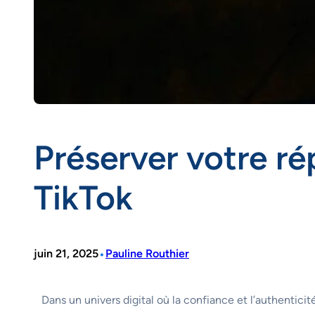
Préserver votre ré
TikTok
•
juin 21, 2025
Pauline Routhier
Dans un univers digital où la confiance et l’authentici